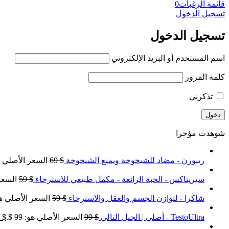
قائمة الرغبات
0
تسجيل الدخول
تسجيل الدخول
اسم المستخدم أو البريد الإلكتروني
كلمة المرور
تذكرني
شوهدت مؤخرا
ريبورن - مضاد للشيخوخة ويمنع الشيخوخة
$
69
السعر الأصلي هو: 9
سيريناكس - الحبة الرائعة - مكمل طبيعي للاسترخاء
$
59
السعر ا
شاكرا - لتوازن الجسم والعقل والاسترخاء
$
59
السعر الأصلي هو: 59
TestoUltra - أصلي | الجيل التالي
$
99
السعر الأصلي هو: 99 $.
$
9