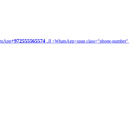
+972555565574
ال WhatsApp