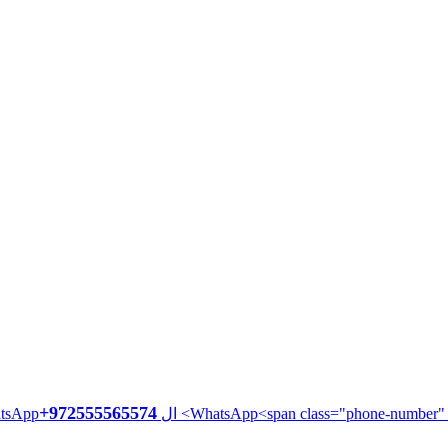
+972555565574
ال WhatsApp