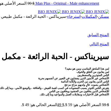
Man Plus - Original - Male enhancement
$
99
السعر الأصلي هو: 99 $
مسكن
›
المكملات
›
استرخاء
›
سيريناكس - الحبة الرائعة - مكمل طبيعي 
أُوكَازيُون
المنتج السابق
المنتج التالي
سيريناكس - الحبة الرائعة - مكمل 
لمن هذا الملحق المناسب ومن هو مفيد؟
لمن يعانون من القلق والخوف
الناس المتوترين والمضطربين
الأشخاص غير الآمنين الذين يفشلون في التعبير عن أنفسهم بحرية
الناس الذين يعانون من الحزن والكآبة الدائمة
الأشخاص بصوت عالٍ ولديهم مزاج مزعج
يتعرض الناس للتوتر بسبب الصعوبات في كسب لقمة العيش ، والعلاقة ، والوضع الأمني ، وما إلى ذلك.
للأشخاص الذين يخافون من الحشود ويخافون من الناس
الأشخاص قبل الاختبارات ومقابلات العمل والمواعيد وما إلى ذلك.
$
59
السعر الأصلي هو: 59 $.
$
49
السعر الحالي هو: 49 $.