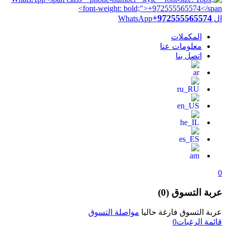
+972555565574
ال WhatsApp
المكملات
معلومات عنا
اتصل بنا
0
عربة التسوق (0)
عربة التسوق فارغة حاليا
مواصلة التسوق
قائمة الرغبات
0