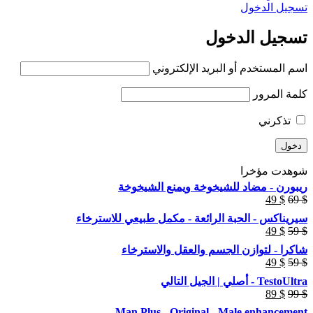
تسجيل الدخول
تسجيل الدخول
اسم المستخدم أو البريد الإلكتروني
كلمة المرور
تذكرني
شوهدت مؤخرا
ريبورن - مضاد للشيخوخة ويمنع الشيخوخة
49
$
69
$
سيريناكس - الحبة الرائعة - مكمل طبيعي للاسترخاء
49
$
59
$
شاكرا - لتوازن الجسم والعقل والاسترخاء
49
$
59
$
TestoUltra - أصلي | الجيل التالي
89
$
99
$
Man Plus - Original - Male enhancement